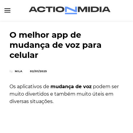
Canal de Informação e Entretenimento
Action Midia
O melhor app de
mudança de voz para
celular
by
NILA
02/01/2025
Os aplicativos de
mudança de voz
podem ser
muito divertidos e também muito úteis em
diversas situações.