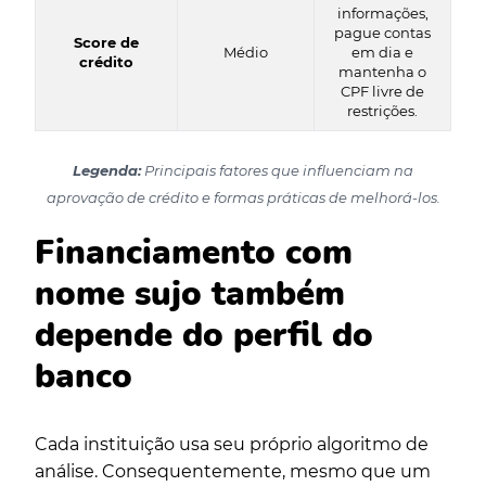
informações,
pague contas
Score de
Médio
em dia e
crédito
mantenha o
CPF livre de
restrições.
Legenda:
Principais fatores que influenciam na
aprovação de crédito e formas práticas de melhorá-los.
Financiamento com
nome sujo também
depende do perfil do
banco
Cada instituição usa seu próprio algoritmo de
análise. Consequentemente, mesmo que um