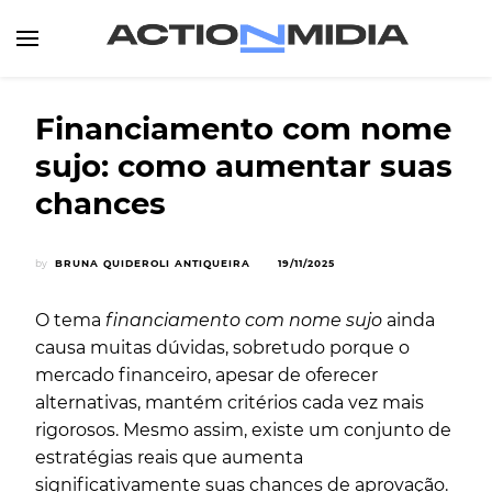
Canal de Informação e Entretenimento
Action Midia
Financiamento com nome
sujo: como aumentar suas
chances
by
BRUNA QUIDEROLI ANTIQUEIRA
19/11/2025
O tema
financiamento com nome sujo
ainda
causa muitas dúvidas, sobretudo porque o
mercado financeiro, apesar de oferecer
alternativas, mantém critérios cada vez mais
rigorosos. Mesmo assim, existe um conjunto de
estratégias reais que aumenta
significativamente suas chances de aprovação.