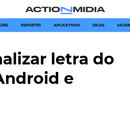
Canal de Informação e Entretenimento
Action Midia
ADES
ESPORTES
APLICATIVOS
DICAS
SAÚD
lizar letra do
Android e