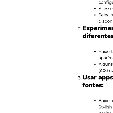
configu
Acesse 
Seleci
disponí
Experimen
diferentes
Baixe 
aparênc
Alguns
(iOS) n
Usar apps
fontes:
Baixe 
Stylish