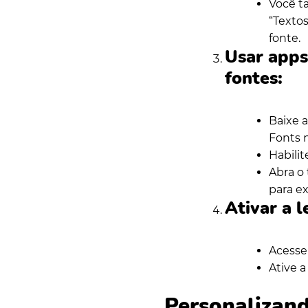
Você t
“Texto
fonte.
Usar apps
fontes:
Baixe 
Fonts 
Habilit
Abra o 
para ex
Ativar a l
Acesse 
Ative a
Personalizand