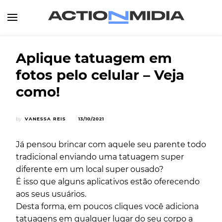
Canal de Informação e Entretenimento
Action Midia
Aplique tatuagem em
fotos pelo celular – Veja
como!
by
VANESSA REIS
13/10/2021
Já pensou brincar com aquele seu parente todo
tradicional enviando uma tatuagem super
diferente em um local super ousado?
É isso que alguns aplicativos estão oferecendo
aos seus usuários.
Desta forma, em poucos cliques você adiciona
tatuagens em qualquer lugar do seu corpo a