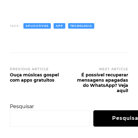
TAGS:
APLICATIVOS
APP
TECNOLOGIA
PREVIOUS ARTICLE
NEXT ARTICLE
Ouça músicas gospel
É possível recuperar
com apps gratuitos
mensagens apagadas
do WhatsApp? Veja
aqui!
Pesquisar
Pesquisa