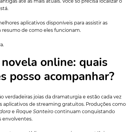
ntigas até as mais atuais. Você só precisa localizar o
stá.
elhores aplicativos disponíveis para assistir as
 resumo de como eles funcionam.
a.
 novela online: quais
s posso acompanhar?
ão verdadeiras joias da dramaturgia e estão cada vez
os aplicativos de streaming gratuitos. Produções como
dora
e
Roque Santeiro
continuam conquistando
 envolventes.