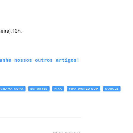
eira), 16h.
anhe nossos outros artigos!
OGRAMA COPA
ESPORTES
FIFA
FIFA WORLD CUP
GOOGLE