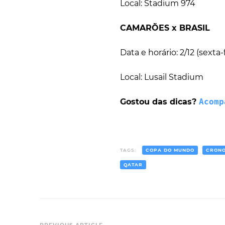
Local: Stadium 974
CAMARÕES x BRASIL
Data e horário: 2/12 (sexta-f
Local: Lusail Stadium
Gostou das dicas?
Acomp
TAGS:
COPA DO MUNDO
CRON
QATAR