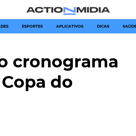
Canal de Informação e Entretenimento
Action Midia
ADES
ESPORTES
APLICATIVOS
DICAS
SAÚD
o cronograma
 Copa do