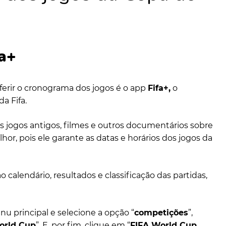
fa+
ferir o cronograma dos jogos é o app
Fifa+,
o
da Fifa.
os jogos antigos, filmes e outros documentários sobre
lhor, pois ele garante as datas e horários dos jogos da
o calendário, resultados e classificação das partidas,
 principal e selecione a opção “
competições
”,
orld Cup
”. E, por fim, clique em “
FIFA World Cup