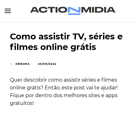
Canal de Informação e Entretenimento
Action Midia
Como assistir TV, séries e
filmes online grátis
by
DÉBORA
20/09/2022
Quer descobrir como assistir séries e filmes
online grátis? Então, este post vai te ajudar!
Fique por dentro dos melhores sites e apps
gratuitos!