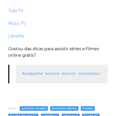
Tubi TV
Pluto TV
Libreflix
Gostou das dicas para assistir séries e filmes
online grátis?
Acompanhe nossos outros conteúdos!
TAGS:
ASSISTIR FILMES
ASSISTIR SÉRIES
FILMES
FILMES DE GRAÇA
LIBREFLIX
MEGAFLIX
PLUTO TV