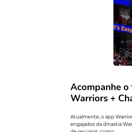
Acompanhe o ti
Warriors + Ch
Atualmente, o app Warrior
engajados da dinastia War
de recursos, como: