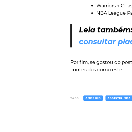
Warriors + Cha
NBA League Pa
Leia também
consultar pla
Por fim, se gostou do po
conteúdos como este.
TAGS:
ANDROID
ASSISTIR NBA