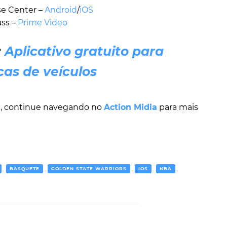
se Center –
Android
/
iOS
ss –
Prime Video
:
Aplicativo gratuito para
cas de veículos
st, continue navegando no
Action Midia
para mais
BASQUETE
GOLDEN STATE WARRIORS
IOS
NBA