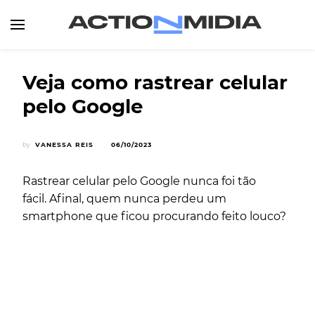
Canal de Informação e Entretenimento
Action Midia
Veja como rastrear celular
pelo Google
by
VANESSA REIS
06/10/2023
Rastrear celular pelo Google nunca foi tão
fácil. Afinal, quem nunca perdeu um
smartphone que ficou procurando feito louco?