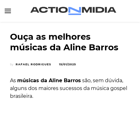
Canal de Informação e Entretenimento
Action Midia
Ouça as melhores
músicas da Aline Barros
by
RAFAEL RODRIGUES
15/01/2025
As
músicas da Aline Barros
são, sem dúvida,
alguns dos maiores sucessos da música gospel
brasileira.