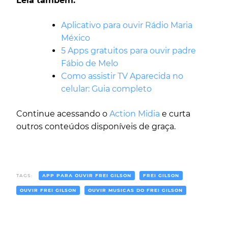
Leia também:
Aplicativo para ouvir Rádio Maria
México
5 Apps gratuitos para ouvir padre
Fábio de Melo
Como assistir TV Aparecida no
celular: Guia completo
Continue acessando o
Action Midia
e curta
outros conteúdos disponíveis de graça.
TAGS:
APP PARA OUVIR FREI GILSON
FREI GILSON
OUVIR FREI GILSON
OUVIR MUSICAS DO FREI GILSON