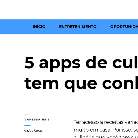
INÍCIO
ENTRETENIMENTO
OPORTUNID
5 apps de cu
tem que con
by
VANESSA REIS
Ter acesso a receitas vari
muito em casa. Por isso, s
05/07/2023
culinária que você tem q