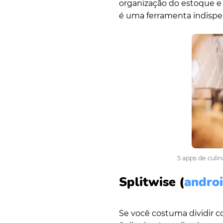
organização do estoque e 
é uma ferramenta indisp
5 apps de culi
Splitwise
(
andro
Se você costuma dividir c