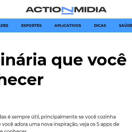
Canal de Informação e Entretenimento
Action Midia
ADES
ESPORTES
APLICATIVOS
DICAS
SAÚD
linária que você
hecer
adas é sempre útil, principalmente se você cozinha
e você adora uma nova inspiração, veja os 5 apps de
ue conhecer.