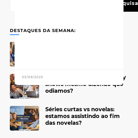
Pesquisa
DESTAQUES DA SEMANA:
Canais de TV antigos que
marcaram época
Por que gostamos de reality
05/09/2025
shows mesmo dizendo que
odiamos?
Séries curtas vs novelas:
estamos assistindo ao fim
das novelas?