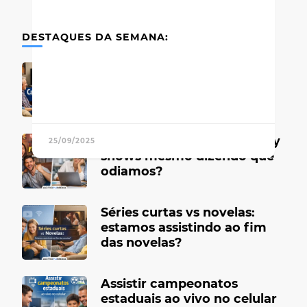
DESTAQUES DA SEMANA:
Canais de TV antigos que
marcaram época
Por que gostamos de reality
25/09/2025
shows mesmo dizendo que
odiamos?
Séries curtas vs novelas:
estamos assistindo ao fim
das novelas?
Assistir campeonatos
estaduais ao vivo no celular