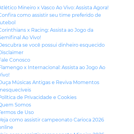
Atlético Mineiro x Vasco Ao Vivo: Assista Agora!
Confira como assistir seu time preferido de
futebol
Corinthians x Racing: Assista ao Jogo da
Semifinal Ao Vivo!
Descubra se você possui dinheiro esquecido
Disclaimer
Fale Conosco
Flamengo x Internacional: Assista ao Jogo Ao
Vivo!
Ouça Músicas Antigas e Reviva Momentos
Inesquecíveis
Política de Privacidade e Cookies
Quem Somos
Termos de Uso
Veja como assistir campeonato Carioca 2026
online