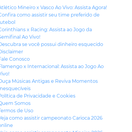
Atlético Mineiro x Vasco Ao Vivo: Assista Agora!
Confira como assistir seu time preferido de
futebol
Corinthians x Racing: Assista ao Jogo da
Semifinal Ao Vivo!
Descubra se você possui dinheiro esquecido
Disclaimer
Fale Conosco
Flamengo x Internacional: Assista ao Jogo Ao
Vivo!
Ouça Músicas Antigas e Reviva Momentos
Inesquecíveis
Política de Privacidade e Cookies
Quem Somos
Termos de Uso
Veja como assistir campeonato Carioca 2026
online