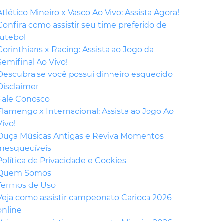
Atlético Mineiro x Vasco Ao Vivo: Assista Agora!
Confira como assistir seu time preferido de
futebol
Corinthians x Racing: Assista ao Jogo da
Semifinal Ao Vivo!
Descubra se você possui dinheiro esquecido
Disclaimer
Fale Conosco
Flamengo x Internacional: Assista ao Jogo Ao
Vivo!
Ouça Músicas Antigas e Reviva Momentos
Inesquecíveis
Política de Privacidade e Cookies
Quem Somos
Termos de Uso
Veja como assistir campeonato Carioca 2026
online