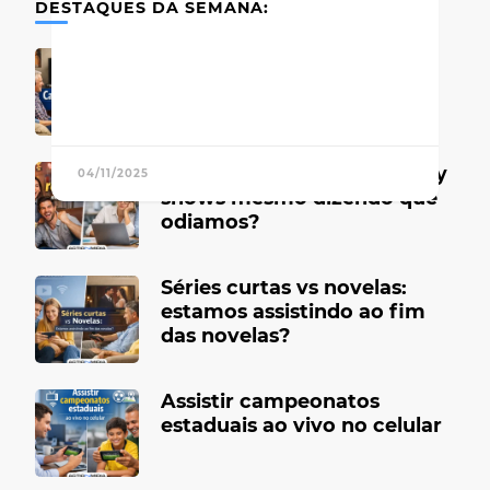
DESTAQUES DA SEMANA:
Canais de TV antigos que
marcaram época
Por que gostamos de reality
04/11/2025
shows mesmo dizendo que
odiamos?
Séries curtas vs novelas:
estamos assistindo ao fim
das novelas?
Assistir campeonatos
estaduais ao vivo no celular