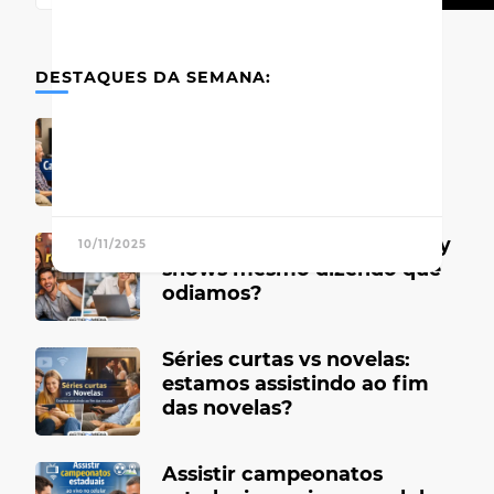
DESTAQUES DA SEMANA:
Canais de TV antigos que
marcaram época
Por que gostamos de reality
10/11/2025
shows mesmo dizendo que
odiamos?
Séries curtas vs novelas:
estamos assistindo ao fim
das novelas?
Assistir campeonatos