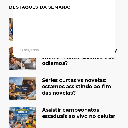
DESTAQUES DA SEMANA:
Canais de TV antigos que
marcaram época
Por que gostamos de reality
19/09/2025
shows mesmo dizendo que
odiamos?
Séries curtas vs novelas:
estamos assistindo ao fim
das novelas?
Assistir campeonatos
estaduais ao vivo no celular