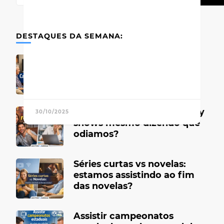
DESTAQUES DA SEMANA:
Canais de TV antigos que
marcaram época
Por que gostamos de reality
30/10/2025
shows mesmo dizendo que
odiamos?
Séries curtas vs novelas:
estamos assistindo ao fim
das novelas?
Assistir campeonatos