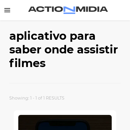
Canal de Informação e Entretenimento
Action Midia
aplicativo para
saber onde assistir
filmes
Showing: 1 - 1 of 1 RESULTS